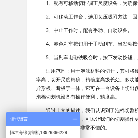
1、配有可移动切料调正尺度设备，为确保
2、可移动工作台，选用负压吸附方法，固
3、中止工作时，配有手动、自动设备。
4、赤色刹车按钮用于手动刹车。当发动按
5、当刹车电磁铁吸合时，按下发动按钮，
适用范围：用于泡沫材料的切开，其可将硬
率高，切开尺度精确，精确度高级长处。多功能电
异形板、断板于一体，它可在一台设备上切出
泡棉切割机设备有操作便利，精度高。
通过上文的描述，我们认识到了泡棉切割机
使用专门的切割设备，可以让我们的切割操作
请您留言
我们的设备品质都是非常不错的。
恒坤海绵切割机18926866229