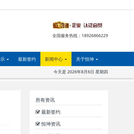
全国服务热线：18926866229
展示
最新签约
新闻中心
关于恒坤
今天是
2026年8月6日 星期四
所有资讯
最新签约
恒坤资讯