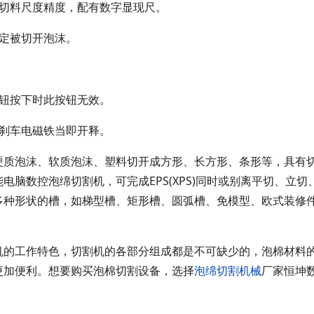
切料尺度精度，配有数字显现尺。
定被切开泡沫。
钮按下时此按钮无效。
刹车电磁铁当即开释。
质泡沫、软质泡沫、塑料切开成方形、长方形、条形等，具有
脑数控泡绵切割机，可完成EPS(XPS)同时或别离平切、立切
多种形状的槽，如梯型槽、矩形槽、圆弧槽、免模型、欧式装修
的工作特色，切割机的各部分组成都是不可缺少的，泡棉材料
更加便利。想要购买泡棉切割设备，选择
泡绵切割机械
厂家恒坤