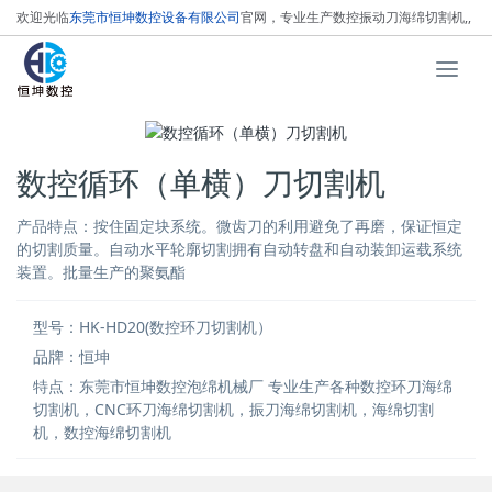
欢迎光临
东莞市恒坤数控设备有限公司
官网，专业生产数控振动刀海绵切割机,
,
数控循环刀海绵切割机，
数控线刀泡沫切割机！
T
o
g
g
l
数控循环（单横）刀切割机
e
n
产品特点：按住固定块系统。微齿刀的利用避免了再磨，保证恒定
a
的切割质量。自动水平轮廓切割拥有自动转盘和自动装卸运载系统
v
装置。批量生产的聚氨酯
i
g
型号：HK-HD20(数控环刀切割机）
a
品牌：恒坤
t
i
特点：东莞市恒坤数控泡绵机械厂 专业生产各种数控环刀海绵
o
切割机，CNC环刀海绵切割机，振刀海绵切割机，海绵切割
机，数控海绵切割机
n