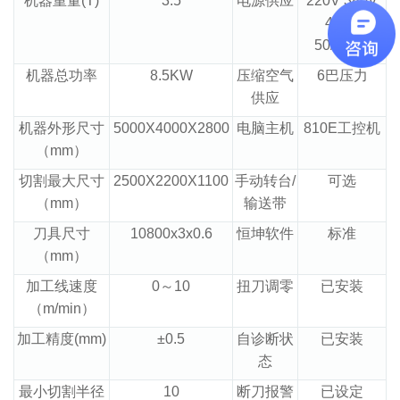
机器重量(T)
3.5
电源供应
220V 380V
415V
50/60HZ
机器总功率
8.5KW
压缩空气
6巴压力
供应
机器外形尺寸
5000X4000X2800
电脑主机
810E工控机
（mm）
切割最大尺寸
2500X2200X1100
手动转台/
可选
（mm）
输送带
刀具尺寸
10800x3x0.6
恒坤软件
标准
（mm）
加工线速度
0～10
扭刀调零
已安装
（m/min）
加工精度(mm)
±0.5
自诊断状
已
安装
态
最小切割半径
10
断刀报警
已
设定