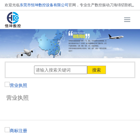
欢迎光临
东莞市恒坤数控设备有限公司
官网，专业生产数控振动刀海绵切割机,
,
数控循环刀海绵切割机，
数控线刀泡沫切割机！
T
o
g
g
l
e
n
a
v
i
g
a
营业执照
t
i
o
n