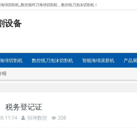
海绵切割机,
,数控循环刀海绵切割机，
数控线刀泡沫切割机！
割设备
海绵切割机
数控线刀泡沫切割机
智能海绵滚胶机
产品
介绍
税务登记证
26 11:14
恒坤数控
208