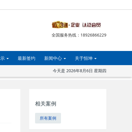
全国服务热线：18926866229
展示
最新签约
新闻中心
关于恒坤
今天是
2026年8月6日 星期四
相关案例
所有案例