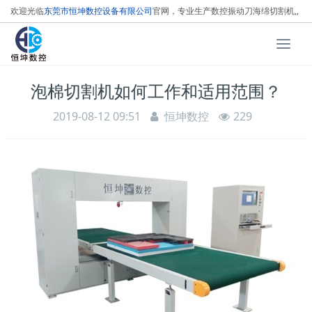
欢迎光临
东莞市恒坤数控设备有限公司
官网，专业生产数控振动刀海绵切割机,
,
数控循环刀海绵切割机，
数控线刀泡沫切割机！
T
o
g
泡棉切割机如何工作和适用范围？
g
l
2019-08-12 09:51
恒坤数控
229
e
n
a
v
i
g
a
t
i
o
n