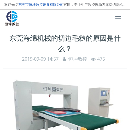
欢迎光临
东莞市恒坤数控设备有限公司
官网，专业生产数控振动刀海绵切割机,
,
数控循环刀海绵切割机，
数控线刀泡沫切割机！
T
o
g
东莞海绵机械的切边毛糙的原因是什
g
l
么？
e
n
2019-09-09 14:57
恒坤数控
475
a
v
i
g
a
t
i
o
n